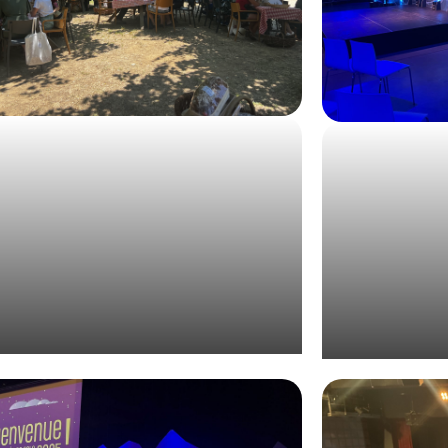
anisation d’une journée corporate au
Organisation 
vert pour Valrhona
et