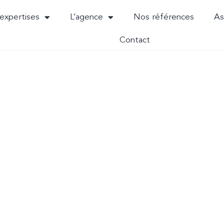
expertises
L’agence
Nos références
As
Contact
ESIGHT SEM
Inria – 2023