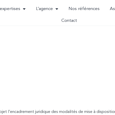
expertises
L’agence
Nos références
As
Contact
GÉNÉRALES D'U
bjet l’encadrement juridique des modalités de mise à dispositio