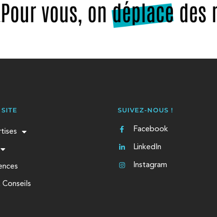
SITE
SUIVEZ-NOUS !
Facebook
tises
LinkedIn
Instagram
ences
 Conseils