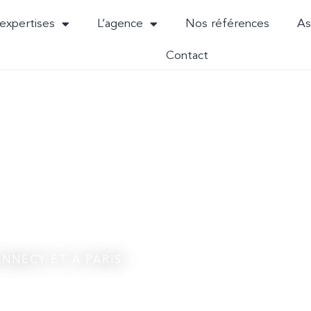
expertises
L’agence
Nos références
As
Contact
NNECY ET À PARIS