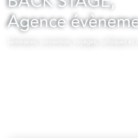
BACK STAGE,
Agence évènement
Séminaires, convention, voyages, colloques et