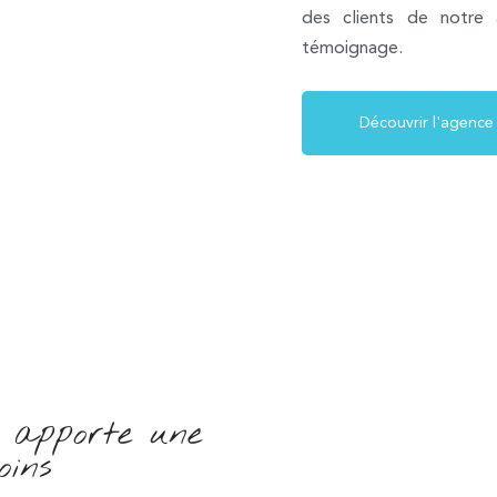
des clients de notre
témoignage.
Découvrir l'agence
i apporte une
oins