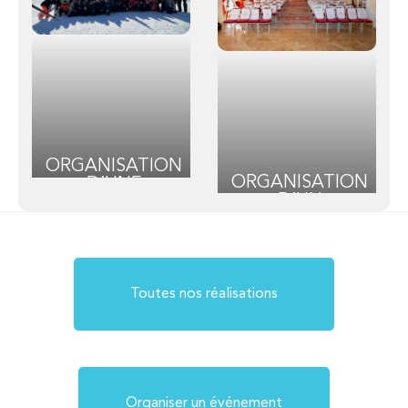
EXTÉRIEURE
ORGANISATION
ORGANISATION
D’UNE
D’UN
CONVENTION
ÉVÈNEMENT
D’ENTREPRISE
POUR LE
À LA
LABORATOIRE
MONTAGNE
PROCARE À
PARIS
Toutes nos réalisations
Organiser un événement