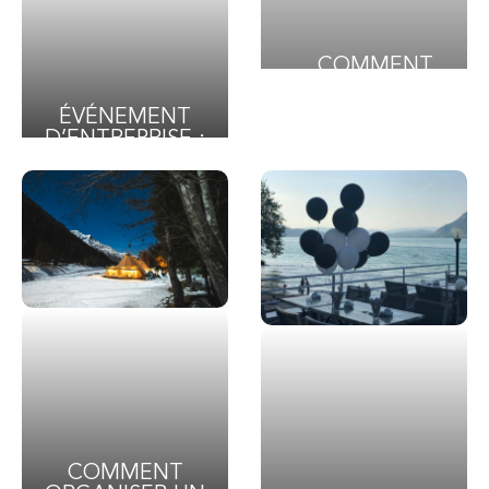
COMMENT
RÉUSSIR
L’ORGANISATION
ÉVÉNEMENT
D’UN VOYAGE
D’ENTREPRISE :
INCENTIVE À
LES ERREURS À
L’ÉTRANGER POUR
ÉVITER
SES
COLLABORATEURS
?
COMMENT