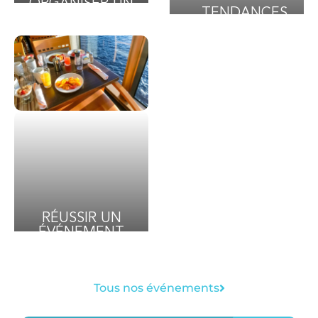
ORGANISER UN
TENDANCES
ÉVÉNEMENT
ÉVÉNEMENTIELLES
D’ENTREPRISE
2026 : CE QUE LES
RÉUSSI ?
ENTREPRISES
DOIVENT
ANTICIPER
RÉUSSIR UN
ÉVÉNEMENT
PROFESSIONNEL
: TOP 6 DES
ANIMATIONS À
Tous nos événements
ANNECY