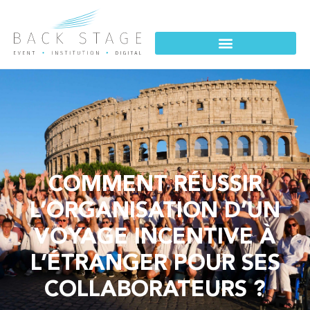
COMMENT RÉUSSIR
L’ORGANISATION D’UN
VOYAGE INCENTIVE À
L’ÉTRANGER POUR SES
COLLABORATEURS ?