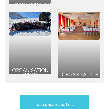
CONVENTION
ORGANISATION
D’ENTREPRISE
ÉVÈNEMENTIELLE
EN PROVENCE
DU GRAND PRIX
DE L’UNION DE
LA PUBLICITÉ
EXTÉRIEURE
ORGANISATION
ORGANISATION
D’UNE
D’UN
CONVENTION
ÉVÈNEMENT
D’ENTREPRISE
POUR LE
À LA
LABORATOIRE
MONTAGNE
PROCARE À
PARIS
Toutes nos réalisations